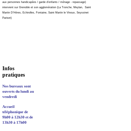
aux personnes handicapées / garde d'enfants / ménage - repassage)
intervient sur Grenoble et son agglomération (La Tronche, Meylan, Saint
Martin D’Hères, Echirolles, Fontaine, Saint Martin le Vinoux, Seyssinet
Pariset)
Infos
pratiques
Nos bureaux sont
ouverts du lundi au
vendredi
Accueil
téléphonique de
9h00 à 12h30 et de
13h30 à 17h00