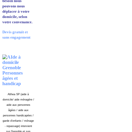
besoin nous
pouvons nous
déplacer à votre
domicile, selon
votre convenance.
Devis gratuit et
sans engagement
Althea SP (aide à
domicile/ aide ménagère /
aide aux personnes
âgées / aide aux
personnes handicapées /
garde d'enfants / ménage
- repassage) intervient
sur Grenoble et son