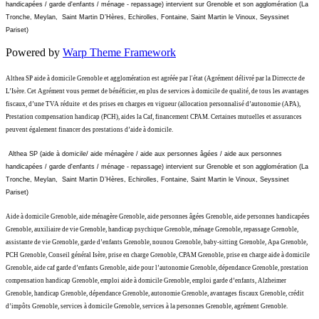
handicapées / garde d'enfants / ménage - repassage) intervient sur Grenoble et son agglomération (La
Tronche, Meylan, Saint Martin D’Hères, Echirolles, Fontaine, Saint Martin le Vinoux, Seyssinet
Pariset)
Powered by
Warp Theme Framework
Althea SP aide à domicile Grenoble et agglomération est agréée par l'état (Agrément délivré par la Dirreccte de
L’Isère. Cet Agrément vous permet de bénéficier, en plus de services à domicile de qualité, de tous les avantages
fiscaux, d’une TVA réduite et des prises en charges en vigueur (allocation personnalisé d’autonomie (APA),
Prestation compensation handicap (PCH), aides la Caf, financement CPAM. Certaines mutuelles et assurances
peuvent également financer des prestations d’aide à domicile.
Althea SP (aide à domicile/ aide ménagère / aide aux personnes âgées / aide aux personnes
handicapées / garde d'enfants / ménage - repassage) intervient sur Grenoble et son agglomération (La
Tronche, Meylan, Saint Martin D’Hères, Echirolles, Fontaine, Saint Martin le Vinoux, Seyssinet
Pariset)
Aide à domicile Grenoble, aide ménagère Grenoble, aide personnes âgées Grenoble, aide personnes handicapées
Grenoble, auxiliaire de vie Grenoble, handicap psychique Grenoble, ménage Grenoble, repassage Grenoble,
assistante de vie Grenoble, garde d’enfants Grenoble, nounou Grenoble, baby-sitting Grenoble, Apa Grenoble,
PCH Grenoble, Conseil général Isère, prise en charge Grenoble, CPAM Grenoble, prise en charge aide à domicile
Grenoble, aide caf garde d’enfants Grenoble, aide pour l’autonomie Grenoble, dépendance Grenoble, prestation
compensation handicap Grenoble, emploi aide à domicile Grenoble, emploi garde d’enfants, Alzheimer
Grenoble, handicap Grenoble, dépendance Grenoble, autonomie Grenoble, avantages fiscaux Grenoble, crédit
d’impôts Grenoble, services à domicile Grenoble, services à la personnes Grenoble, agrément Grenoble.