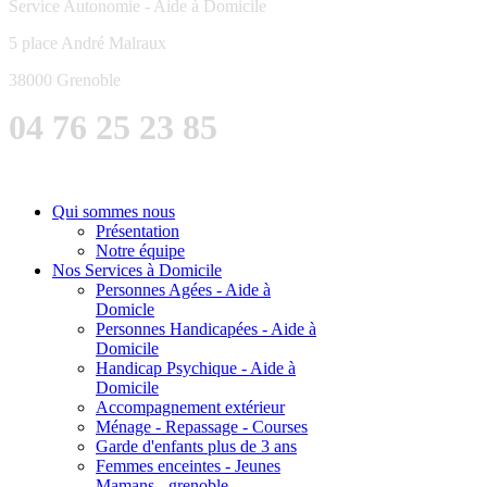
Service Autonomie - Aide à Domicile
5 place André Malraux
38000 Grenoble
04 76 25 23 85
Qui sommes nous
Présentation
Notre équipe
Nos Services à Domicile
Personnes Agées - Aide à
Domicle
Personnes Handicapées - Aide à
Domicile
Handicap Psychique - Aide à
Domicile
Accompagnement extérieur
Ménage - Repassage - Courses
Garde d'enfants plus de 3 ans
Femmes enceintes - Jeunes
Mamans - grenoble