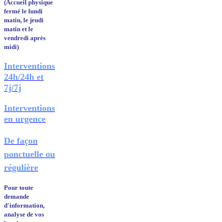
(Accueil physique
fermé le lundi
matin, le jeudi
matin et le
vendredi après
midi)
Interventions
24h/24h et
7j/7j
Interventions
en urgence
De façon
ponctuelle ou
régulière
Pour toute
demande
d'information,
analyse de vos